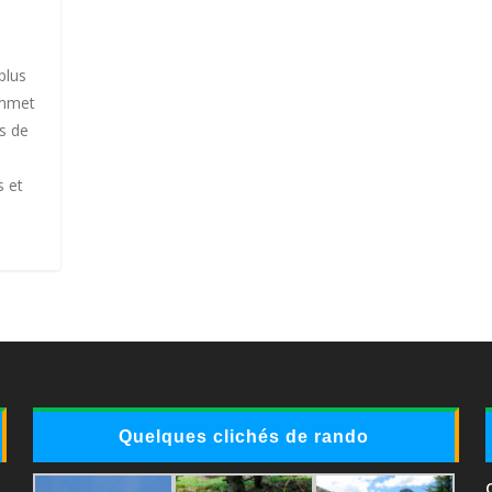
plus
ommet
ys de
s et
Quelques clichés de rando