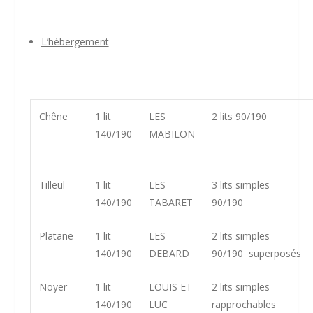
L’hébergement
Chêne
1 lit
LES
2 lits 90/190
140/190
MABILON
Tilleul
1 lit
LES
3 lits simples
140/190
TABARET
90/190
Platane
1 lit
LES
2 lits simples
140/190
DEBARD
90/190
superposés
Noyer
1 lit
LOUIS ET
2 lits simples
140/190
LUC
rapprochables