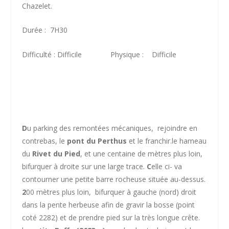
Chazelet.
Durée : 7H30
Difficulté : Difficile Physique : Difficile
D
u parking des remontées mécaniques, rejoindre en
contrebas, le
pont du Perthus
et le franchir.le hameau
du
Rivet du Pied
, et une centaine de mètres plus loin,
bifurquer à droite sur une large trace.
C
elle ci- va
contourner une petite barre rocheuse située au-dessus.
2
00 mètres plus loin, bifurquer à gauche (nord) droit
dans la pente herbeuse afin de gravir la bosse (point
coté 2282) et de prendre pied sur la très longue crête.