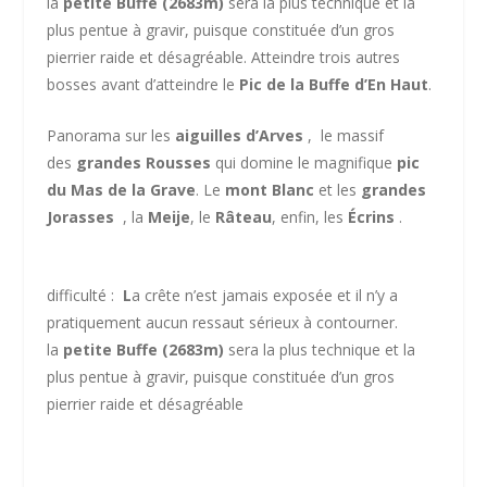
la
petite Buffe (2683m)
sera la plus technique et la
plus pentue à gravir, puisque constituée d’un gros
pierrier raide et désagréable. Atteindre trois autres
bosses avant d’atteindre le
Pic de la Buffe d’En Haut
.
Panorama sur les
aiguilles d’Arves
, le massif
des
grandes Rousses
qui domine le magnifique
pic
du Mas de la Grave
. Le
mont Blanc
et les
grandes
Jorasses
,
la
Meije
, le
Râteau
, enfin, les
Écrins
.
difficulté :
L
a crête n’est jamais exposée et il n’y a
pratiquement aucun ressaut sérieux à contourner.
la
petite Buffe (2683m)
sera la plus technique et la
plus pentue à gravir, puisque constituée d’un gros
pierrier raide et désagréable