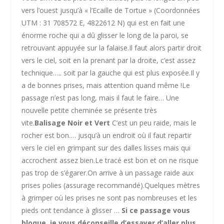
vers l’ouest jusqu’à « l’Ecaille de Tortue » (Coordonnées
UTM : 31 708572 E, 4822612 N) qui est en fait une
énorme roche qui a dû glisser le long de la paroi, se
retrouvant appuyée sur la falaise.Il faut alors partir droit
vers le ciel, soit en la prenant par la droite, c’est assez
technique…
.. soit par la gauche qui est plus exposée.Il y
a de bonnes prises, mais attention quand même !
Le
passage n’est pas long, mais il faut le faire…
Une
nouvelle petite cheminée se présente très
vite.
Balisage Noir et Vert
C’est un peu raide, mais le
rocher est bon.
… jusqu’à un endroit où il faut repartir
vers le ciel en grimpant sur des dalles lisses mais qui
accrochent assez bien.Le tracé est bon et on ne risque
pas trop de s’égarer.
On arrive à un passage raide aux
prises polies (assurage recommandé).
Quelques mètres
à grimper où les prises ne sont pas nombreuses et les
pieds ont tendance à glisser …
Si ce passage vous
bloque, je vous déconseille d’essayer d’aller plus