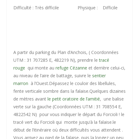
Difficulté : Très difficile Physique : Difficile
A partir du parking du Plan d’Anchois, ( Coordonnées
UTM : 31 707285 E, 482219 N), prendre le
tracé
rouge
qui monte au
refuge Cézanne
et derrière celui-ci,
au niveau de l’aire de battage, suivre le
sentier
marron
à l’Ouest.Dépassez le couloir des libellules,
fente verticale sombre dans la falaise.
Quelques dizaines
de mètres avant
le petit oratoire de l’amitié
, une balise
verte sur la gauche (Coordonnées UTM : 31 708554 E,
4822542 N) pour vous indiquer le départ du Forcioli !
le
tracé vert du Forcioli qui monte jusqu’à la falaise.le
début de l’itinéraire où deux difficultés vous attendent
.
Vous arrivez au pied de la falaise, puis la longez un peu