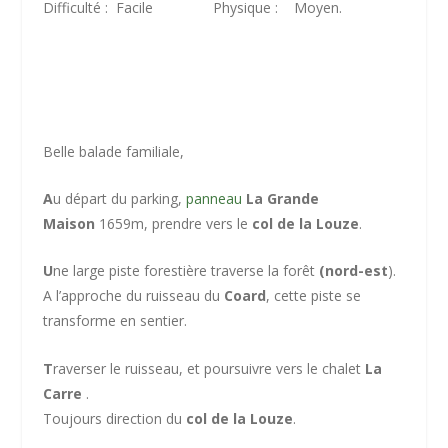
Difficulté : Facile Physique : Moyen.
Belle balade familiale,
A
u départ du parking,
panneau
La Grande
Maison
1659m, prendre vers le
col de la Louze
.
U
ne large piste forestière traverse la forêt
(nord-est
).
A l’approche du ruisseau du
Coard
, cette piste se
transforme en sentier.
T
raverser le ruisseau, et poursuivre vers le chalet
La
Carre
.
Toujours direction du
col de la Louze
.