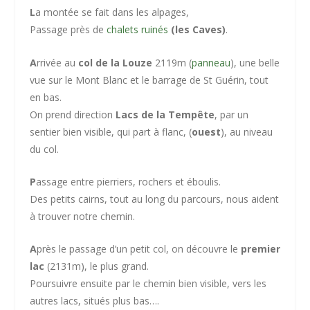
L
a montée se fait dans les alpages,
Passage près de
chalets ruinés
(les Caves)
.
A
rrivée au
col de la Louze
2119m (
panneau
), une belle
vue sur le Mont Blanc et le barrage de St Guérin, tout
en bas.
On prend direction
Lacs de la Tempête
, par un
sentier bien visible, qui part à flanc, (
ouest
), au niveau
du col.
P
assage entre pierriers, rochers et éboulis.
Des petits cairns, tout au long du parcours, nous aident
à trouver notre chemin.
A
près le passage d’un petit col, on découvre le
premier
lac
(2131m), le plus grand.
Poursuivre ensuite par le chemin bien visible, vers les
autres lacs, situés plus bas….