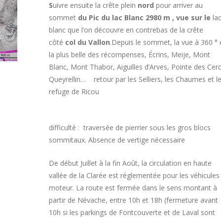
S
uivre ensuite la crête plein
nord
pour arriver au
sommet
du Pic du lac Blanc 2980 m ,
vue sur le
la
blanc que l’on découvre en contrebas de la crête
côté
col du Vallon
.
Depuis le sommet, la vue à 360 ° 
la plus belle des récompenses, Écrins, Meije, Mont
Blanc, Mont Thabor, Aiguilles d’Arves, Pointe des Cer
Queyrellin…
retour par les Selliers, les Chaumes et l
refuge de Ricou
difficulté :
traversée de pierrier sous les gros blocs
sommitaux. A
bsence de vertige nécessaire
De début Juillet à la fin Août, la circulation en haute
vallée de la Clarée est réglementée pour les véhicules
moteur. La route est fermée dans le sens montant à
partir de Névache, entre 10h et 18h (fermeture avant
10h si les parkings de Fontcouverte et de Laval sont