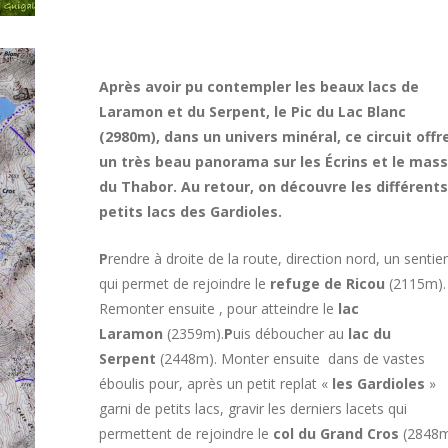
Après avoir pu contempler les beaux lacs de
Laramon et du Serpent, le Pic du Lac Blanc
(2980m), dans un univers minéral, ce circuit offr
un très beau panorama sur les Écrins et le mass
du Thabor. Au retour, on découvre les différents
petits lacs des Gardioles.
P
rendre à droite de la route, direction nord, un sentier
qui permet de rejoindre le
refuge de Ricou
(2115m).
Remonter ensuite
, pour atteindre le
lac
Laramon
(2359m).
P
uis déboucher au
lac du
Serpent
(2448m). Monter ensuite
dans de vastes
éboulis pour, après un petit replat «
les Gardioles
»
garni de petits lacs, gravir les derniers lacets qui
permettent de rejoindre le
col du Grand Cros
(2848m