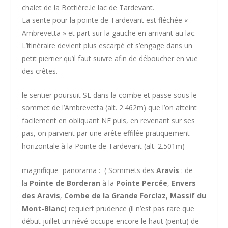
chalet de la Bottière.
le lac de Tardevant.
La sente pour la pointe de Tardevant est fléchée «
Ambrevetta » et part sur la gauche en arrivant au lac.
L’itinéraire devient plus escarpé et s’engage dans un
petit pierrier qu’il faut suivre afin de déboucher en vue
des crêtes.
le sentier poursuit SE dans la combe et passe sous le
sommet de l’Ambrevetta (alt. 2.462m) que l’on atteint
facilement en obliquant NE puis, en revenant sur ses
pas, on parvient par une arête effilée pratiquement
horizontale à la Pointe de Tardevant (alt. 2.501m)
magnifique panorama : ( Sommets des
Aravis
: de
la
Pointe de Borderan
à la
Pointe Percée
,
Envers
des Aravis
,
Combe de la Grande Forclaz
,
Massif du
Mont-Blanc
) requiert prudence (il n’est pas rare que
début juillet un névé occupe encore le haut (pentu) de