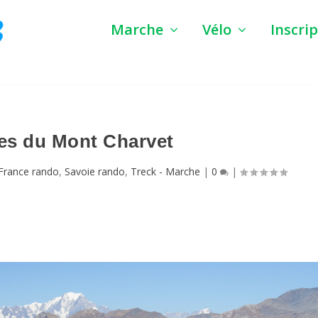
Marche
Vélo
Inscri
es du Mont Charvet
France rando
,
Savoie rando
,
Treck - Marche
|
0
|