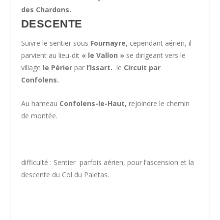
des Chardons.
DESCENTE
Suivre le
sentier sous
Fournayre,
cependant aérien, il
parvient au lieu-dit
« le Vallon »
se dirigeant vers le
village
le Périer
par
l’Issart.
le
Circuit par
Confolens.
Au
hameau
Confolens-le-Haut,
rejoindre
le chemin
de montée.
difficulté : Sentier parfois aérien, pour l’ascension et la
descente du Col du Paletas.