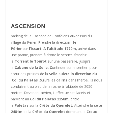
ASCENSION
parking de la Cascade de Confolens au-dessus du
village du Périer.
P
rendre la direction
le
Périer
par
l’Issart. A l’altitude
1770m,
arrivé dans
une prairie, prendre à droite le sentier franchir
le
Torrent le Tourot
sur une passerelle, jusqu’a
la
Cabane de la Selle.
C
ontinuer sur le sentier, pour
sortir des prairies de la
Selle.Suivre la direction du
Col du Paletas
,
S
uivre les
cairns
dans l’herbe, ils nous
conduisent au pied de la roche à l’altitude de 2050
mètres .
D
evenant aérien, il effectue ses lacets et
parvient au
Col du Paletas 2258m,
entre
le
Paletas
sur la
Crête du Querelet.
Atteindre la
cote
2481m
de la
Crête du Querelet
dominant le
Creux